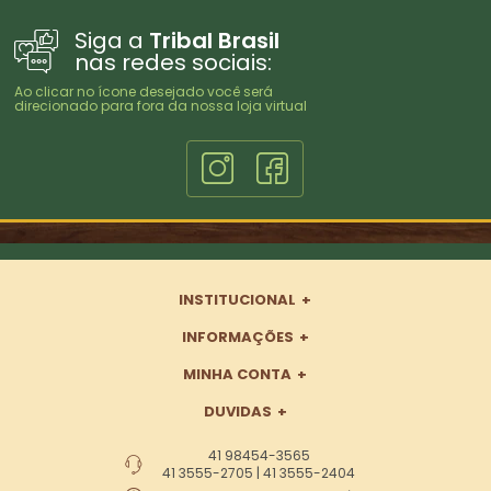
Siga a
Tribal Brasil
nas redes sociais:
Ao clicar no ícone desejado você será
direcionado para fora da nossa loja virtual
INSTITUCIONAL
INFORMAÇÕES
MINHA CONTA
DUVIDAS
41 98454-3565
41 3555-2705 | 41 3555-2404