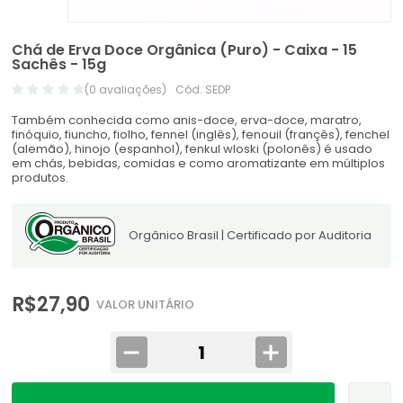
Chá de Erva Doce Orgânica (Puro) - Caixa - 15
Sachês - 15g
(0 avaliações)
Cód. SEDP
Também conhecida como anis-doce, erva-doce, maratro,
finóquio, fiuncho, fiolho, fennel (inglês), fenouil (françês), fenchel
(alemão), hinojo (espanhol), fenkul wloski (polonês) é usado
em chás, bebidas, comidas e como aromatizante em múltiplos
produtos.
Orgânico Brasil | Certificado por Auditoria
R$27,90